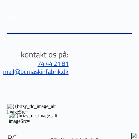
Fortsæt
til
indhold
Menu
kontakt os på:
74 44 21 81
mail
@bcmaskinfabrik.dk
BC