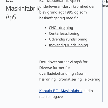
BC - Maskinfabrik ApS er en
Maskinfabrik
underleveran-dørvirksomhed der
blev grundlagt 1995 og som
ApS
beskæftiger sig med flg.​
CNC - drejning
Centerlessslibning
Udvendig rundslibning
Indvendig rundslibning
​​Derudover sørger vi også for
Diverse former for
overfladebehandling såsom
hærdning , cromatisering , eloxering
.
Kontakt BC - Maskinfabrik
til din
næste opgave